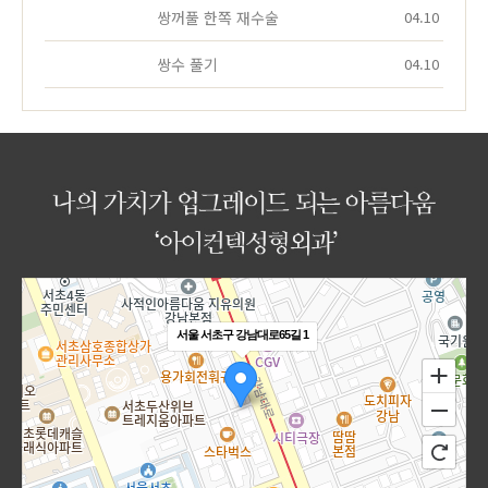
쌍꺼풀 한쪽 재수술
04.10
쌍수 풀기
04.10
서울 서초구 강남대로65길 1