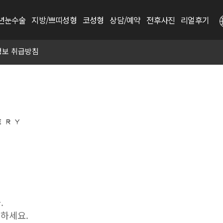
년눈수술
지방/쁘띠성형
코성형
상담/예약
전후사진
리얼후기
정보 취급방침
.
인하세요.