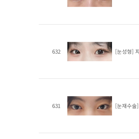
632
[눈성형]
631
[눈재수술