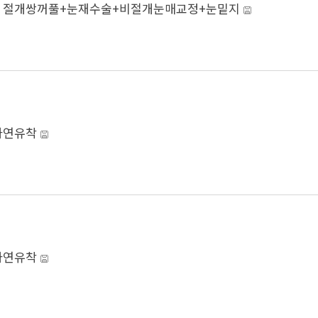
]
절개쌍꺼풀+눈재수술+비절개눈매교정+눈밑지
자연유착
자연유착