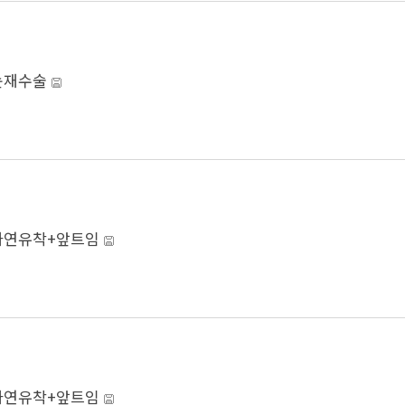
눈재수술
자연유착+앞트임
자연유착+앞트임