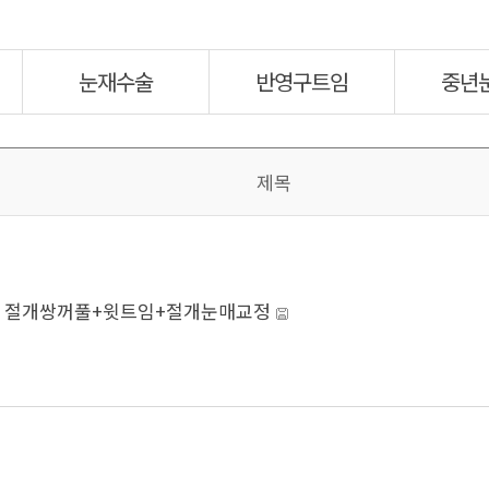
눈재수술
반영구트임
중년
제목
]
절개쌍꺼풀+윗트임+절개눈매교정