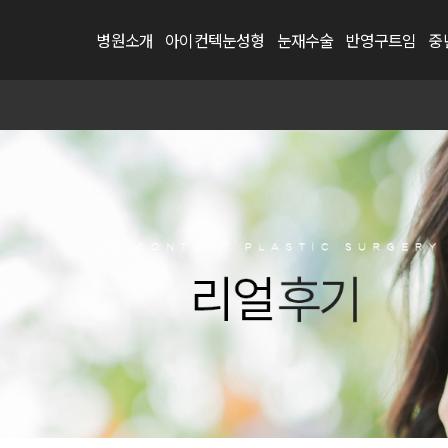
병원소개
아이컨텍눈성형
눈재수술
반영구트임
중