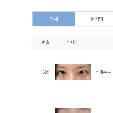
전체
눈성형
번호
썸네일
639
[눈재수술