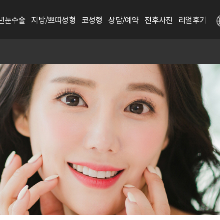
년눈수술
지방/쁘띠성형
코성형
상담/예약
전후사진
리얼후기