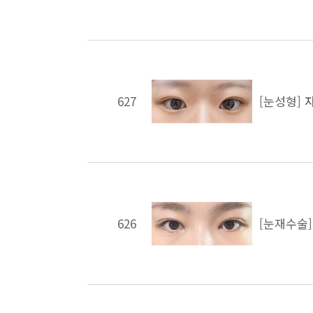
627
[눈성형]
626
[눈재수술