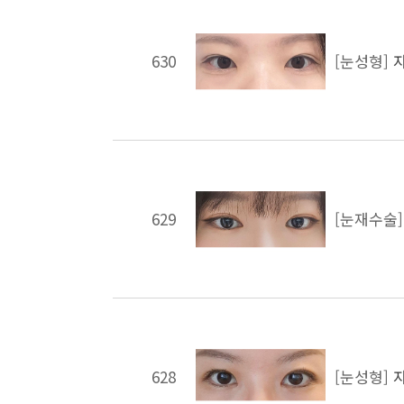
630
[눈성형]
629
[눈재수술
628
[눈성형]