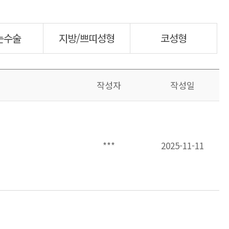
눈수술
지방/쁘띠성형
코성형
작성자
작성일
***
2025-11-11