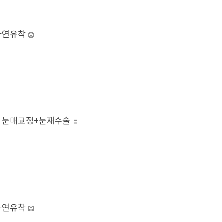
자연유착
]
눈매교정+눈재수술
자연유착